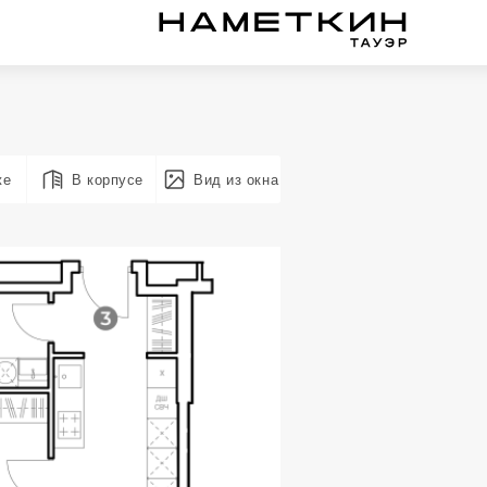
же
В корпусе
Вид из окна